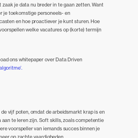
et zaak je data nu breder in te gaan zetten. Want
er je toekomstige personeels- en
casten en hoe proactiever je kunt sturen. Hoe
 voorspellen welke vacatures op (korte) termijn
load ons whitepaper over Data Driven
algoritme’.
de vijf poten, omdat de arbeidsmarkt krap is en
aan te leren zijn. Soft skills, zoals competentie
ere voorspeller van iemands succes binnen je
meer op zachte vaardigheden.