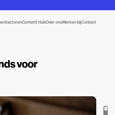
gen
Sectoren
Content Hub
Over ons
Werken bij
Contact
ends voor