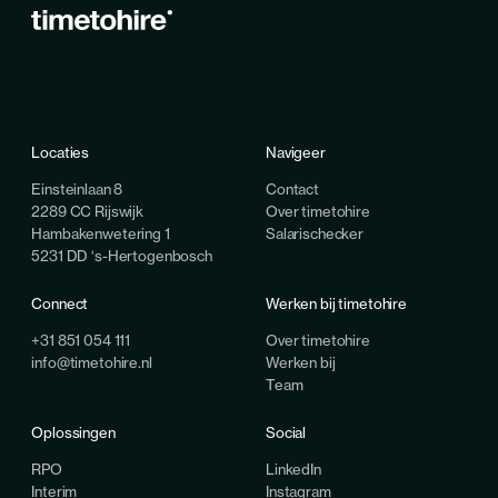
Locaties
Navigeer
Einsteinlaan 8
Contact
2289 CC Rijswijk
Over timetohire
Hambakenwetering 1
Salarischecker
5231 DD ‘s-Hertogenbosch
Connect
Werken bij timetohire
+31 851 054 111
Over timetohire
info@timetohire.nl
Werken bij
Team
Oplossingen
Social
RPO
LinkedIn
Interim
Instagram