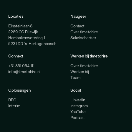
Locaties
Navigeer
Einsteinlaan 8
Contact
2289 CC Rijswijk
Over timetohire
Hambakenwetering 1
Salarischecker
5231 DD ‘s-Hertogenbosch
Connect
Werken bij timetohire
+31 851 054 111
Over timetohire
info@timetohire.nl
Werken bij
Team
Oplossingen
Social
RPO
LinkedIn
Interim
Instagram
YouTube
Podcast