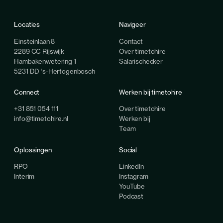
Locaties
Navigeer
Einsteinlaan 8
Contact
2289 CC Rijswijk
Over timetohire
Hambakenwetering 1
Salarischecker
5231 DD ‘s-Hertogenbosch
Connect
Werken bij timetohire
+31 851 054 111
Over timetohire
info@timetohire.nl
Werken bij
Team
Oplossingen
Social
RPO
LinkedIn
Interim
Instagram
YouTube
Podcast