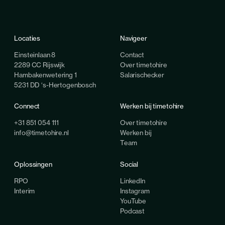
Locaties
Navigeer
Einsteinlaan 8
Contact
2289 CC Rijswijk
Over timetohire
Hambakenwetering 1
Salarischecker
5231 DD ‘s-Hertogenbosch
Connect
Werken bij timetohire
+31 851 054 111
Over timetohire
info@timetohire.nl
Werken bij
Team
Oplossingen
Social
RPO
LinkedIn
Interim
Instagram
YouTube
Podcast