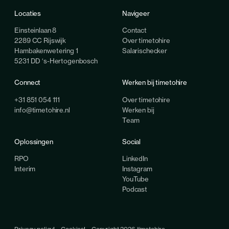
Locaties
Navigeer
Einsteinlaan 8
Contact
2289 CC Rijswijk
Over timetohire
Hambakenwetering 1
Salarischecker
5231 DD ‘s-Hertogenbosch
Connect
Werken bij timetohire
+31 851 054 111
Over timetohire
info@timetohire.nl
Werken bij
Team
Oplossingen
Social
RPO
LinkedIn
Interim
Instagram
YouTube
Podcast