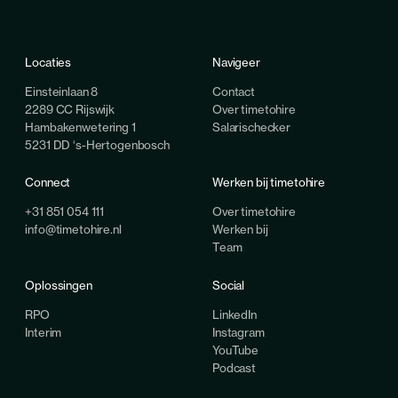
Locaties
Navigeer
Einsteinlaan 8
Contact
2289 CC Rijswijk
Over timetohire
Hambakenwetering 1
Salarischecker
5231 DD ‘s-Hertogenbosch
Connect
Werken bij timetohire
+31 851 054 111
Over timetohire
info@timetohire.nl
Werken bij
Team
Oplossingen
Social
RPO
LinkedIn
Interim
Instagram
YouTube
Podcast