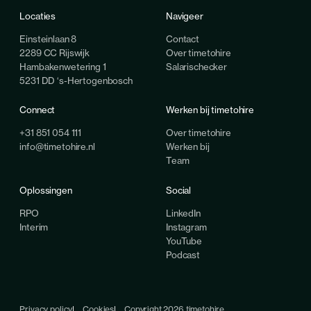
Locaties
Navigeer
Einsteinlaan 8
Contact
2289 CC Rijswijk
Over timetohire
Hambakenwetering 1
Salarischecker
5231 DD ‘s-Hertogenbosch
Connect
Werken bij timetohire
+31 851 054 111
Over timetohire
info@timetohire.nl
Werken bij
Team
Oplossingen
Social
RPO
LinkedIn
Interim
Instagram
YouTube
Podcast
Privacy policy
Cookies
Copyright 2026 timetohire