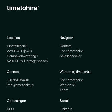
Locaties
Navigeer
Einsteinlaan 8
Contact
2289 CC Rijswijk
Over timetohire
Hambakenwetering 1
Salarischecker
5231 DD ‘s-Hertogenbosch
Connect
Werken bij timetohire
+31 851 054 111
Over timetohire
info@timetohire.nl
Werken bij
Team
Oplossingen
Social
RPO
LinkedIn