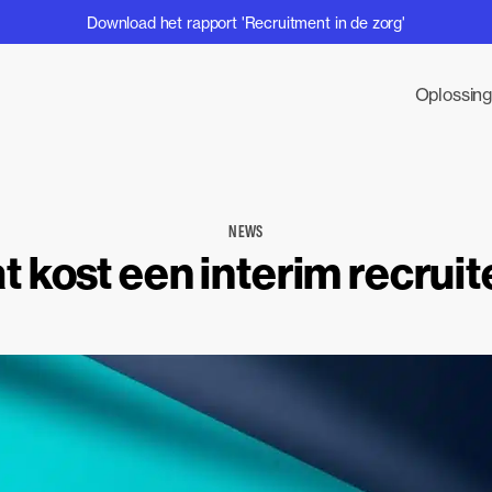
Download het rapport 'Recruitment in de zorg'
Oplossin
NEWS
t kost een interim recruit