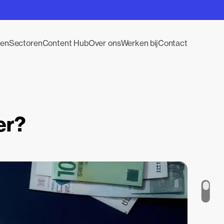
gen
Sectoren
Content Hub
Over ons
Werken bij
Contact
er?