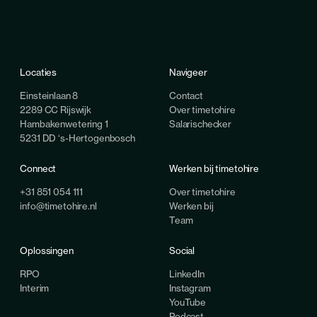
Locaties
Navigeer
Einsteinlaan 8
Contact
2289 CC Rijswijk
Over timetohire
Hambakenwetering 1
Salarischecker
5231 DD ‘s-Hertogenbosch
Connect
Werken bij timetohire
+31 851 054 111
Over timetohire
info@timetohire.nl
Werken bij
Team
Oplossingen
Social
RPO
LinkedIn
Interim
Instagram
YouTube
Podcast