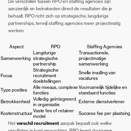
De verschillen tussen RPO en staffing agencies zijn
aanzienlijk en beïnvloeden direct de resultaten die je
behaalt. RPO richt zich op strategische, langdurige
partnerships, terwijl staffing agencies meer projectmatig
werken.
Aspect
RPO
Staffing Agencies
Langdurige
Transactionele,
Samenwerking
strategische
projectmatige
partnership
samenwerking
Strategische
Snelle invulling van
Focus
recruitment
vacatures
doelstellingen
Alle niveaus, complexe
Voornamelijk tijdelijke en
Type posities
functies
standaard functies
Volledig geïntegreerd
Betrokkenheid
Externe dienstverlener
in organisatie
Vaste fee of retainer
Kostenstructuur
Success fee per plaatsing
model
Het
verschil recruitment
aanpak bepaalt ook welke
resultaten je kunt verwachten. RPO levert duurzame