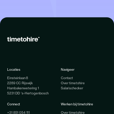
Locaties
Navigeer
Einsteinlaan 8
Contact
2289 CC Rijswijk
Over timetohire
Hambakenwetering 1
Salarischecker
5231 DD ‘s-Hertogenbosch
Connect
Werken bij timetohire
+31 851 054 111
Over timetohire