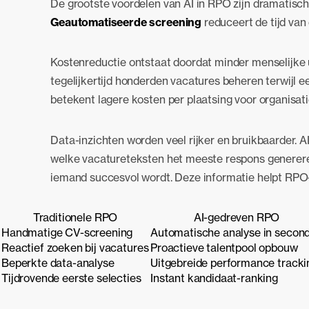
De grootste voordelen van AI in RPO zijn dramatisch
Geautomatiseerde screening
reduceert de tijd van
Kostenreductie ontstaat doordat minder menselijke u
tegelijkertijd honderden vacatures beheren terwijl ee
betekent lagere kosten per plaatsing voor organisati
Data-inzichten worden veel rijker en bruikbaarder. 
welke vacatureteksten het meeste respons genereren
iemand succesvol wordt. Deze informatie helpt RPO
Traditionele RPO
AI-gedreven RPO
Handmatige CV-screening
Automatische analyse in secon
Reactief zoeken bij vacatures
Proactieve talentpool opbouw
Beperkte data-analyse
Uitgebreide performance tracki
Tijdrovende eerste selecties
Instant kandidaat-ranking