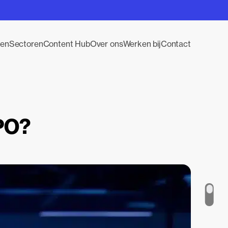
gen
Sectoren
Content Hub
Over ons
Werken bij
Contact
RPO?