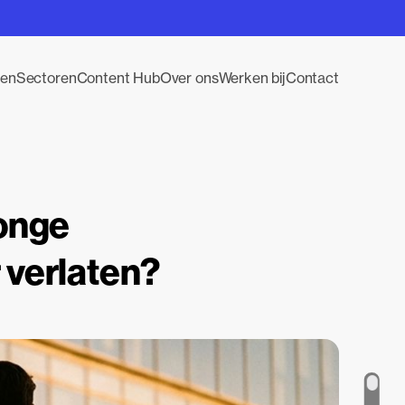
gen
Sectoren
Content Hub
Over ons
Werken bij
Contact
jonge
 verlaten?