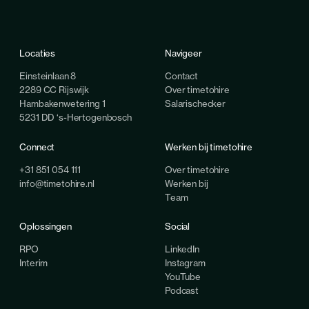
Locaties
Navigeer
Einsteinlaan 8
Contact
2289 CC Rijswijk
Over timetohire
Hambakenwetering 1
Salarischecker
5231 DD ‘s-Hertogenbosch
Connect
Werken bij timetohire
+31 851 054 111
Over timetohire
info@timetohire.nl
Werken bij
Team
Oplossingen
Social
RPO
LinkedIn
Interim
Instagram
YouTube
Podcast