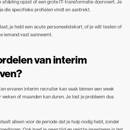
 afdeling opzet of een grote IT-transformatie doorvoert. Je
e die specifieke profielen vindt en aantrekt.
last, je hebt een acute personeelstekort, of je wilt testen of
 je iemand vast aanneemt.
ordelen van interim
jven?
Een ervaren interim recruiter kan vaak binnen een week
er weken of maanden kan duren. Je lost je probleem dus
etaalt alleen voor de periode dat je hulp nodig hebt, zonder
goedingen. Ook hoef je geen tijd en geld te investeren in het