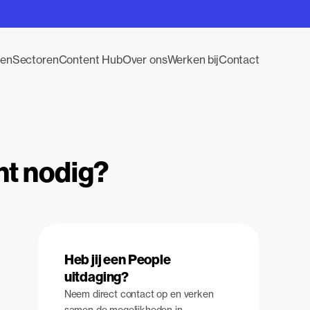
gen
Sectoren
Content Hub
Over ons
Werken bij
Contact
nt nodig?
Heb jij een People
uitdaging?
Neem direct contact op en verken
samen de mogelijkheden in