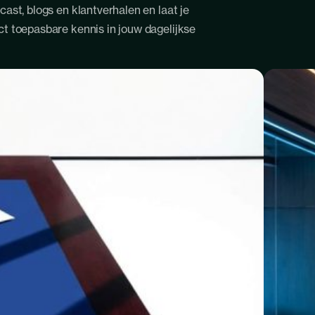
cast, blogs en klantverhalen en laat je
t toepasbare kennis in jouw dagelijkse