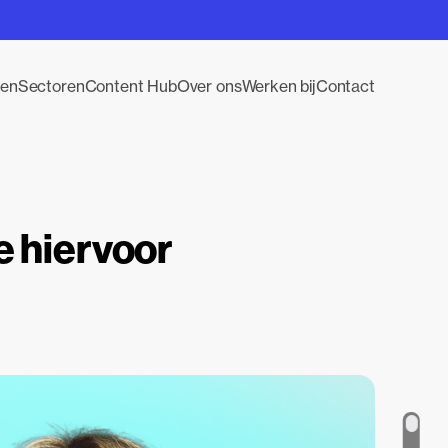
gen
Sectoren
Content Hub
Over ons
Werken bij
Contact
e hiervoor