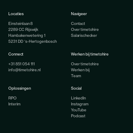
Locaties
Navigeer
Einsteinlaan 8
Contact
2289 CC Rijswijk
Over timetohire
Hambakenwetering 1
Salarischecker
5231 DD ‘s-Hertogenbosch
Connect
Werken bij timetohire
+31 851 054 111
Over timetohire
info@timetohire.nl
Werken bij
Team
Oplossingen
Social
RPO
LinkedIn
Interim
Instagram
YouTube
Podcast