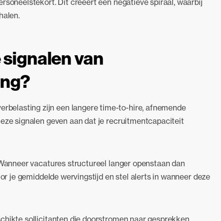
rsoneelstekort. Dit creëert een negatieve spiraal, waarbij
halen.
 signalen van
ing?
rbelasting zijn een langere time-to-hire, afnemende
Deze signalen geven aan dat je recruitmentcapaciteit
. Wanneer vacatures structureel langer openstaan dan
tor je gemiddelde wervingstijd en stel alerts in wanneer deze
chikte sollicitanten die doorstromen naar gesprekken.