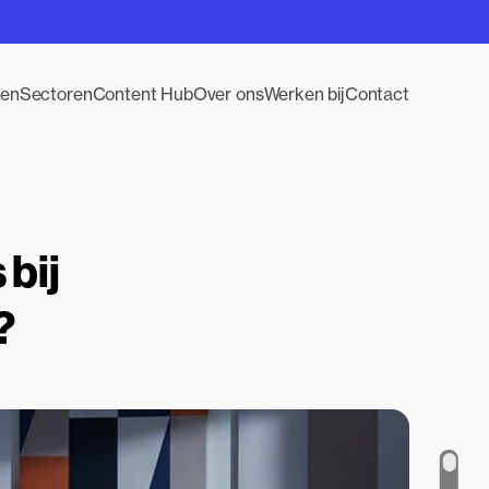
gen
Sectoren
Content Hub
Over ons
Werken bij
Contact
 bij
?