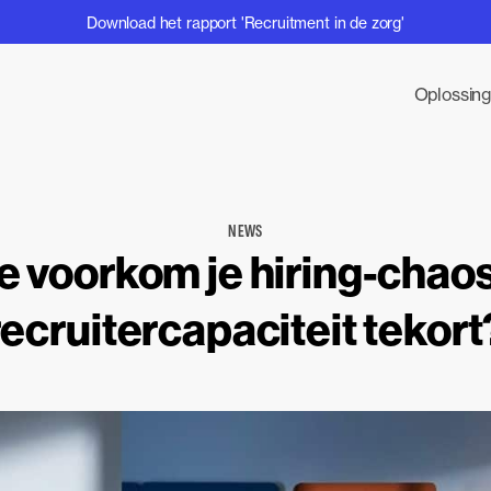
Download het rapport 'Recruitment in de zorg'
Oplossin
NEWS
 voorkom je hiring-chaos
recruitercapaciteit tekort