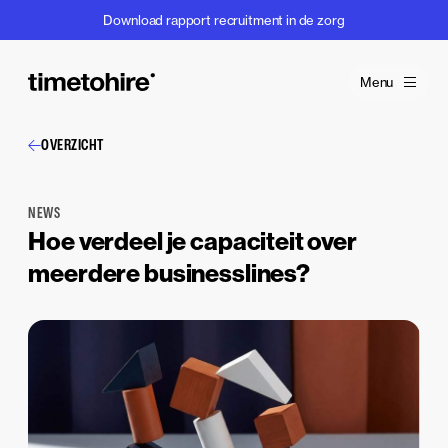
Download rapport recruitment in de zorg
Menu
OVERZICHT
NEWS
Hoe verdeel je capaciteit over
meerdere businesslines?