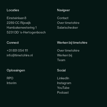
Locaties
Navigeer
Einsteinlaan 8
Contact
2289 CC Rijswijk
Over timetohire
Hambakenwetering 1
Salarischecker
5231 DD ‘s-Hertogenbosch
Connect
Werken bij timetohire
+31 851 054 111
Over timetohire
info@timetohire.nl
Werken bij
Team
Oplossingen
Social
RPO
LinkedIn
Interim
Instagram
YouTube
Podcast