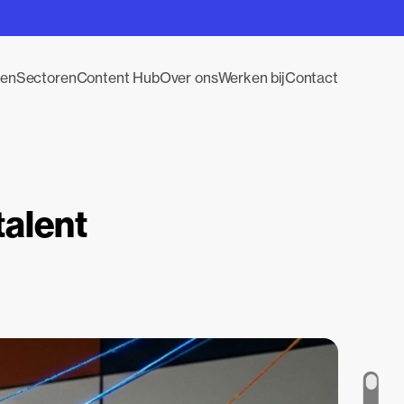
gen
Sectoren
Content Hub
Over ons
Werken bij
Contact
talent