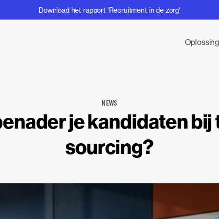
Download het rapport 'Recruitment in de zorg'
Oplossin
NEWS
enader je kandidaten bij 
sourcing?