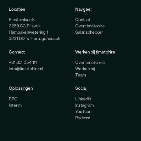
Locaties
Navigeer
Einsteinlaan 8
Contact
2289 CC Rijswijk
Over timetohire
Hambakenwetering 1
Salarischecker
5231 DD ‘s-Hertogenbosch
Connect
Werken bij timetohire
+31 851 054 111
Over timetohire
info@timetohire.nl
Werken bij
Team
Oplossingen
Social
RPO
LinkedIn
Interim
Instagram
YouTube
Podcast