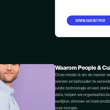
Waarom People & Cul
Onze missie is om de manier wa
werven en behouden te verande
juiste technologie en een ster
data, helpen we organisaties b
eerlijker, slimmer en toekomstb
voor morgen.