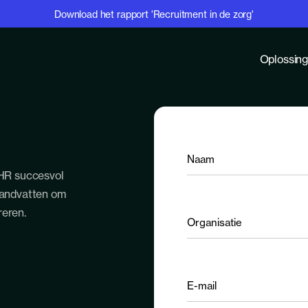
Download het rapport 'Recruitment in de zorg'
Oplossin
Naam
HR succesvol
 handvatten om
Organisatie
reren.
E-
mail