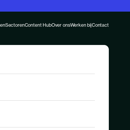
gen
Sectoren
Content Hub
Over ons
Werken bij
Contact