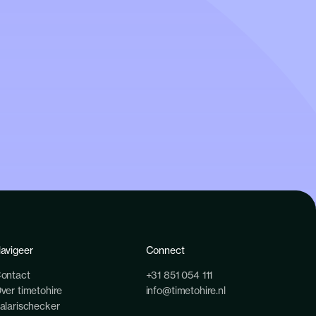
avigeer
Connect
ontact
+31 851 054 111
ver timetohire
info@timetohire.nl
alarischecker