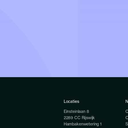
Locaties
N
Einsteinlaan 8
C
2289 CC Rijswijk
O
Hambakenwetering 1
S